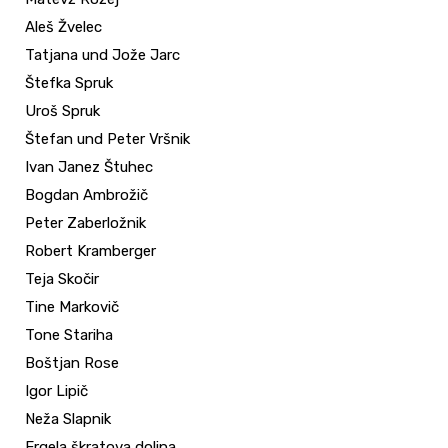
Aleš Žvelec
Tatjana und Jože Jarc
Štefka Spruk
Uroš Spruk
Štefan und Peter Vršnik
Ivan Janez Štuhec
Bogdan Ambrožič
Peter Zaberložnik
Robert Kramberger
Teja Skočir
Tine Markovič
Tone Stariha
Boštjan Rose
Igor Lipič
Neža Slapnik
Ergela škratova dolina