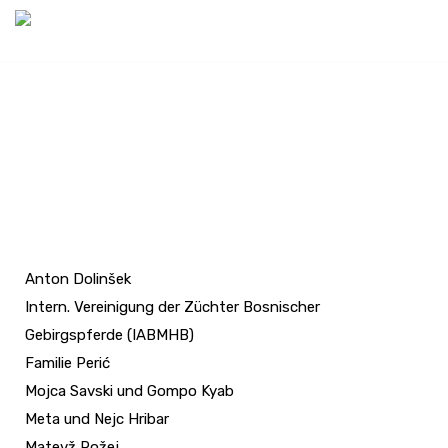
Anton Dolinšek
Intern. Vereinigung der Züchter Bosnischer
Gebirgspferde (IABMHB)
Familie Perić
Mojca Savski und Gompo Kyab
Meta und Nejc Hribar
Matevž Rožej